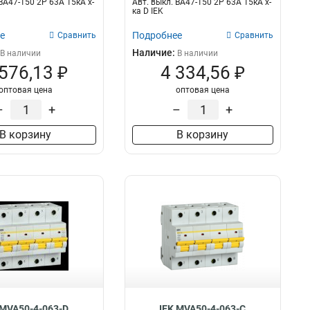
ВА47-150 2Р 63А 15кА х-
Авт. выкл. ВА47-150 2Р 63А 15кА х-
ка D IEK
е
Подробнее
Сравнить
Сравнить
Наличие:
В наличии
В наличии
 576,13 ₽
4 334,56 ₽
оптовая цена
оптовая цена
–
+
–
+
В корзину
В корзину
 MVA50-4-063-D
IEK MVA50-4-063-C