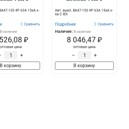
ВА47-150 4Р 63А 15кА х-
Авт. выкл. ВА47-150 4Р 63А 15кА х-
ка C IEK
е
Подробнее
Сравнить
Сравнить
Наличие:
В наличии
В наличии
 526,08 ₽
8 046,47 ₽
оптовая цена
оптовая цена
–
+
–
+
В корзину
В корзину