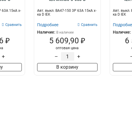
Р 63А 15кА х-
Авт. выкл. ВА47-150 3Р 63А 15кА х-
Авт. выкл. 
ка D IEK
ка D IEK
Подробнее
Подробне
Сравнить
Сравнить
Наличие:
Наличие:
В наличии
6 ₽
5 609,90 ₽
6
на
оптовая цена
+
–
+
ну
В корзину