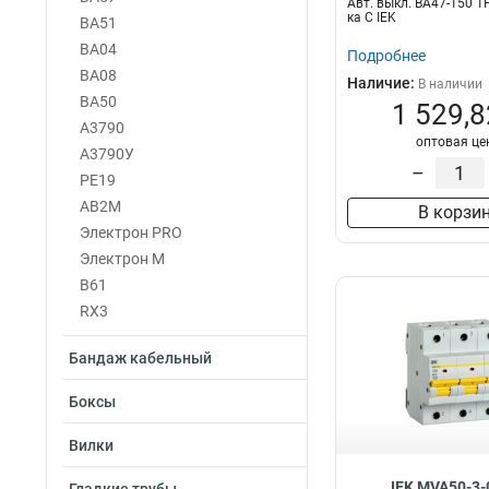
Авт. выкл. ВА47-150 1
ка C IEK
ВА51
ВА04
Подробнее
ВА08
Наличие:
В наличии
ВА50
1 529,8
А3790
оптовая це
А3790У
–
PE19
АВ2М
В корзи
Электрон PRO
Электрон М
В61
RX3
Бандаж кабельный
Боксы
Вилки
IEK MVA50-3-