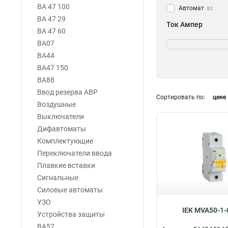
ВА 47 100
Автомат
32
ВА 47 29
Ток Ампер
ВА 47 60
80А
8
ВА07
63А
8
ВА44
125А
8
ВА47 150
100А
8
ВА88
Ввод резерва АВР
Сортировать по:
цене
Воздушные
Выключатели
Дифавтоматы
Комплектующие
Переключатели ввода
Плавкие вставки
Сигнальные
Силовые автоматы
УЗО
IEK MVA50-1-
Устройства защиты
ВА57