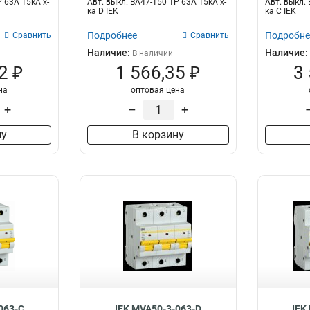
Р 63А 15кА х-
Авт. выкл. ВА47-150 1Р 63А 15кА х-
Авт. выкл. 
ка D IEK
ка C IEK
Подробнее
Подробне
Сравнить
Сравнить
Наличие:
Наличие:
В наличии
2 ₽
1 566,35 ₽
3
на
оптовая цена
+
–
+
ну
В корзину
063-C
IEK MVA50-3-063-D
IEK