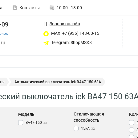
а
Контакты
10.00 - 18.00
-09
Звонок онлайн
MAX: +7 (936) 148-00-15
онок
ru
Telegram: ShopMSK8
ты
Автоматический выключатель iek ВА47 150 63А
ский выключатель iek ВА47 150 63
Отключающая
Модель
Кол
способность
ВА47-150
32
15кА
32