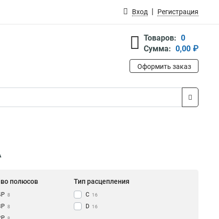
Вход
Регистрация
Товаров:
0
Сумма:
0,00 ₽
Оформить заказ
А
-во полюсов
Тип расцепления
4Р
C
8
16
3Р
D
8
16
2Р
8